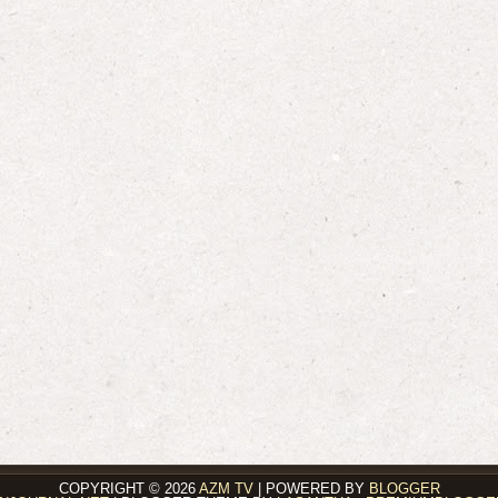
COPYRIGHT ©
2026
AZM TV
| POWERED BY
BLOGGER