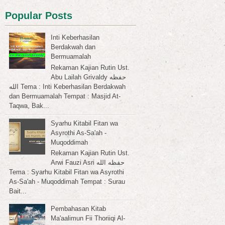
Popular Posts
Inti Keberhasilan
Berdakwah dan
Bermuamalah
Rekaman Kajian Rutin Ust.
Abu Lailah Grivaldy حفظه
الله Tema : Inti Keberhasilan Berdakwah
dan Bermuamalah Tempat : Masjid At-
Taqwa, Bak...
Syarhu Kitabil Fitan wa
Asyrothi As-Sa'ah -
Muqoddimah
Rekaman Kajian Rutin Ust.
Arwi Fauzi Asri حفظه الله
Tema : Syarhu Kitabil Fitan wa Asyrothi
As-Sa'ah - Muqoddimah Tempat : Surau
Bait...
Pembahasan Kitab
Ma'aalimun Fii Thoriiqi Al-