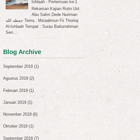
Ishlaah - Pertemuan ke-1
Rekaman Kajian Rutin Ust.
Abu Salim Dede Nuriman
حفظه الله Tema : Ma'aalimun Fii Thoriiqi
Al-Ishlaah Tempat : Surau Baiturrahman
Sen...
Blog Archive
September 2019
(1)
Agustus 2019
(2)
Februari 2019
(1)
Januari 2019
(1)
November 2018
(6)
Oktober 2018
(1)
September 2018
(7)